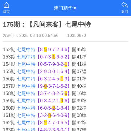
澳门精华区
首页
返回
175期：【凡间来客】七尾中特
发表于：2025-03-16 00:54:56
10380670
152期:
七尾中特
【8-
5
-9-7-2-3-6】
開45準
153期:
七尾中特
【0-7-3-
1
-6-5-2】
開41準
154期:
七尾中特
【0-5-7-9-8-2-
1
】
開41準
155期:
七尾中特
【2-9-3-0-1-6-4】
開07错
156期:
七尾中特
【6-3-2-
4
-5-
1
-9】
開01準
157期:
七尾中特
【9-
0
-3-7-1-5-2】
開40準
158期:
七尾中特
【3-7-4-8-2-5-
6
】
開16準
159期:
七尾中特
【0-8-4-2-1-
9
-6】
開39準
160期:
七尾中特
【6-0-5-
2
-1-8-4】
開02準
161期:
七尾中特
【3-2-
8
-6-4-0-9】
開08準
162期:
七尾中特
【8-
2
-4-7-0-6-5】
開32準
163期:
七尾中特
【4-8-2-3-6-0-1】
開37错