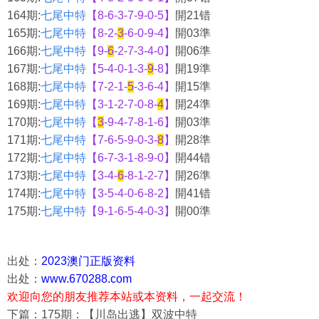
164期:
七尾中特
【8-6-3-7-9-0-5】
開21错
165期:
七尾中特
【8-2-
3
-6-0-9-4】
開03準
166期:
七尾中特
【9-
6
-2-7-3-4-0】
開06準
167期:
七尾中特
【5-4-0-1-3-
9
-8】
開19準
168期:
七尾中特
【
7-2-
1
-
5
-3-6-4
】
開15準
169期:
七尾中特
【3-1-2-7-0-8-
4
】
開24準
170期:
七尾中特
【
3
-9-4-7-8-1-6】
開03準
171期:
七尾中特
【7-6-5-9-0-3-
8
】
開28準
172期:
七尾中特
【6-7-3-1-8-9-0】
開44错
173期:
七尾中特
【3-4-
6
-8-1-2-7】
開26準
174期:
七尾中特
【3-5-4-0-6-8-2】
開41错
175期:
七尾中特
【9-1-6-5-4-0-3】
開00準
出处：
2023澳门正版资料
出处：
www.670288.com
欢迎向您的朋友推荐本站或本资料，一起交流！
下篇：175期：【川岛出逃】双波中特