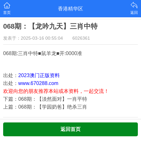
香港精华区
首页
返回
068期：【龙吟九天】三肖中特
发表于：2025-03-16 00:55:04
6026361
068期:三肖中特■鼠羊龙
■开:0000准
出处：
2023澳门正版资料
出处：
www.670288.com
欢迎向您的朋友推荐本站或本资料，一起交流！
下篇：068期：【淡然面对】一肖平特
上篇：068期：【学园奶爸】绝杀三肖
返回首页