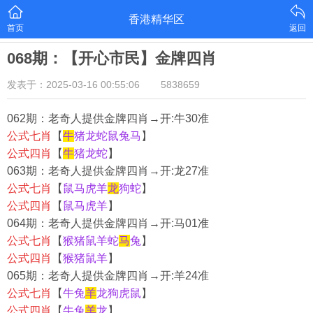
香港精华区
首页
返回
068期：【开心市民】金牌四肖
发表于：2025-03-16 00:55:06
5838659
062期：老奇人提供金牌四肖→开:牛30准
公式七肖
【
牛
猪龙蛇鼠兔马
】
公式四肖
【
牛
猪龙蛇
】
063期：老奇人提供金牌四肖→开:龙27准
公式七肖
【
鼠马虎羊
龙
狗蛇
】
公式四肖
【
鼠马虎羊
】
064期：老奇人提供金牌四肖→开:马01准
公式七肖
【
猴猪鼠羊蛇
马
兔
】
公式四肖
【
猴猪鼠羊
】
065期：老奇人提供金牌四肖→开:羊24准
公式七肖
【
牛兔
羊
龙狗虎鼠
】
公式四肖
【
牛兔
羊
龙
】