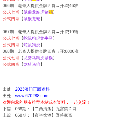
066期：老奇人提供金牌四肖→开:鸡46准
公式七肖
【
鼠猴龙蛇虎猪
鸡
】
公式四肖
【
鼠猴龙蛇
】
067期：老奇人提供金牌四肖→开:鸡10错
公式七肖
【
蛇鼠狗虎龙牛马
】
公式四肖
【
蛇鼠狗虎
】
068期：老奇人提供金牌四肖→开:0000准
公式七肖
【
龙猪马狗虎鼠猴
】
公式四肖
【
龙猪马狗
】
出处：
2023澳门正版资料
出处：
www.670288.com
欢迎向您的朋友推荐本站或本资料，一起交流！
下篇：068期：【二两清酒】九宫禁２肖
上篇：068期：【夜半饮酒】野兽家畜