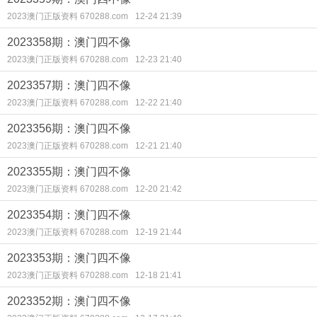
2023澳门正版资料 670288.com
12-24 21:39
2023358期：澳门四不像
2023澳门正版资料 670288.com
12-23 21:40
2023357期：澳门四不像
2023澳门正版资料 670288.com
12-22 21:40
2023356期：澳门四不像
2023澳门正版资料 670288.com
12-21 21:40
2023355期：澳门四不像
2023澳门正版资料 670288.com
12-20 21:42
2023354期：澳门四不像
2023澳门正版资料 670288.com
12-19 21:44
2023353期：澳门四不像
2023澳门正版资料 670288.com
12-18 21:41
2023352期：澳门四不像