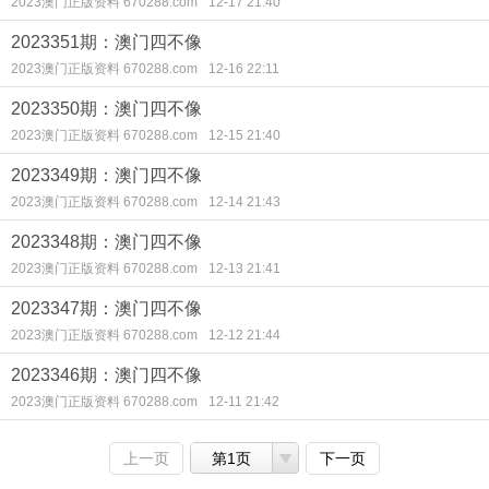
2023澳门正版资料 670288.com
12-17 21:40
2023351期：澳门四不像
2023澳门正版资料 670288.com
12-16 22:11
2023350期：澳门四不像
2023澳门正版资料 670288.com
12-15 21:40
2023349期：澳门四不像
2023澳门正版资料 670288.com
12-14 21:43
2023348期：澳门四不像
2023澳门正版资料 670288.com
12-13 21:41
2023347期：澳门四不像
2023澳门正版资料 670288.com
12-12 21:44
2023346期：澳门四不像
2023澳门正版资料 670288.com
12-11 21:42
上一页
第1页
下一页