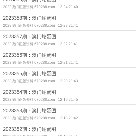
2023澳门正版资料 670288.com
12-24 21:40
2023358期：澳门蛇蛋图
2023澳门正版资料 670288.com
12-23 21:41
2023357期：澳门蛇蛋图
2023澳门正版资料 670288.com
12-22 21:41
2023356期：澳门蛇蛋图
2023澳门正版资料 670288.com
12-21 21:41
2023355期：澳门蛇蛋图
2023澳门正版资料 670288.com
12-20 21:43
2023354期：澳门蛇蛋图
2023澳门正版资料 670288.com
12-19 21:45
2023353期：澳门蛇蛋图
2023澳门正版资料 670288.com
12-18 21:42
2023352期：澳门蛇蛋图